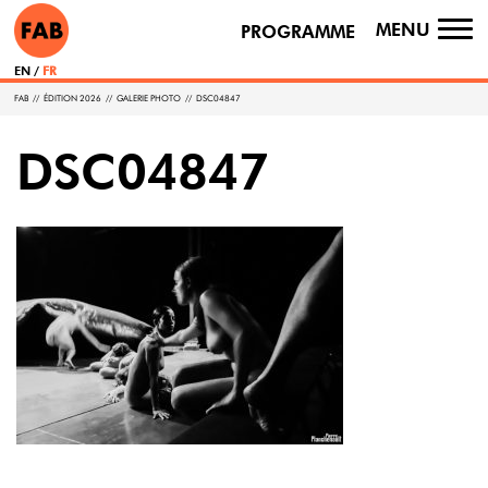
MENU
PROGRAMME
TO
NA
EN
FR
FAB
//
ÉDITION 2026
//
GALERIE PHOTO
//
DSC04847
DSC04847