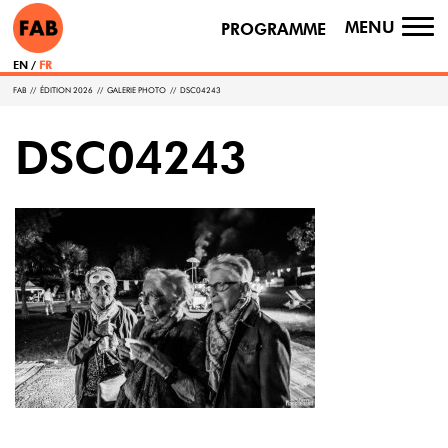
MENU
PROGRAMME
TO
NA
EN
FR
FAB
//
ÉDITION 2026
//
GALERIE PHOTO
//
DSC04243
DSC04243