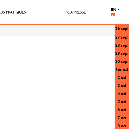
EN
OS PRATIQUES
PRO/PRESSE
FR
26 sept
tterie
Espace Pro
27 sept
28 sept
enir Bénévole
Presse / Partenaires
29 sept
icipe(z)
30 sept
1er oct
r au festival
2 oct
3 oct
4 oct
5 oct
6 oct
7 oct
8 oct