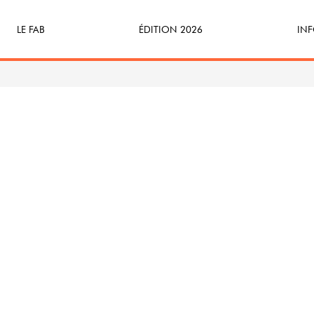
LE FAB
ÉDITION 2026
INF
Qu’est-ce que le FAB ?
Programme
Bille
FABicyclette
S’Enforester à Saint-Médard
Dev
FABécoresponsable
Part
L’équipe
Veni
Partenaires & mécènes
Précédentes éditions
Retour en images