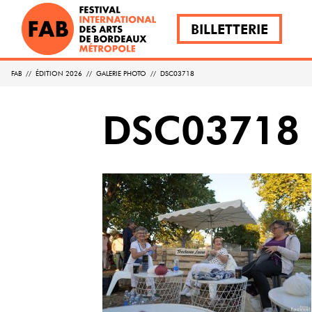
BILLETTERIE
FAB
//
ÉDITION 2026
//
GALERIE PHOTO
//
DSC03718
DSC03718