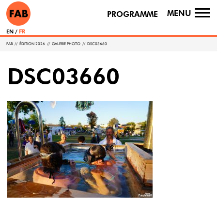
MENU
PROGRAMME
TO
NA
EN
FR
FAB
//
ÉDITION 2026
//
GALERIE PHOTO
//
DSC03660
DSC03660