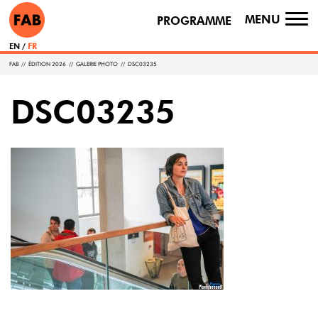
MENU
PROGRAMME
TO
NA
EN
FR
FAB
//
ÉDITION 2026
//
GALERIE PHOTO
//
DSC03235
DSC03235