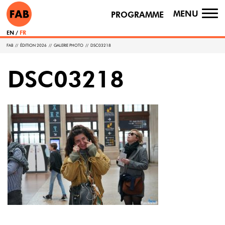
MENU
PROGRAMME
TO
NA
EN
FR
FAB
//
ÉDITION 2026
//
GALERIE PHOTO
//
DSC03218
DSC03218