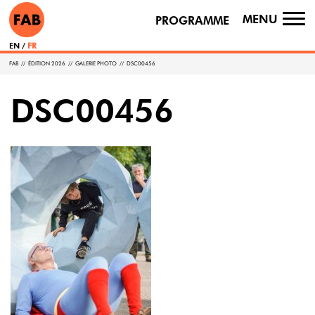
MENU
PROGRAMME
TO
NA
EN
FR
FAB
//
ÉDITION 2026
//
GALERIE PHOTO
//
DSC00456
DSC00456