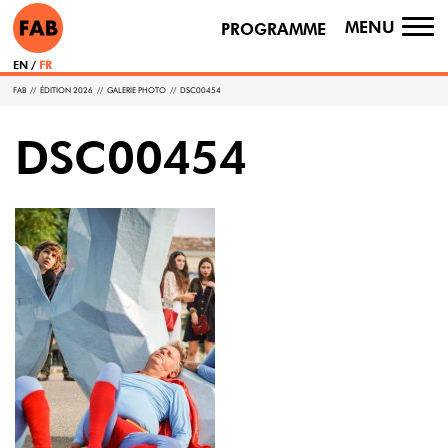
MENU
PROGRAMME
TO
NA
EN
FR
FAB
//
ÉDITION 2026
//
GALERIE PHOTO
//
DSC00454
DSC00454