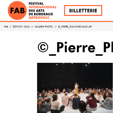
BILLETTERIE
FAB
//
ÉDITION 2026
//
GALERIE PHOTO
//
©_PIERRE_PLANCHENAULT–59
©_Pierre_P