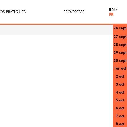
EN
OS PRATIQUES
PRO/PRESSE
FR
26 sept
tterie
Espace Pro
27 sept
28 sept
enir Bénévole
Presse / Partenaires
29 sept
icipe(z)
30 sept
1er oct
r au festival
2 oct
3 oct
4 oct
5 oct
6 oct
7 oct
8 oct