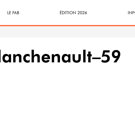
LE FAB
ÉDITION 2026
INF
Qu’est-ce que le FAB ?
Programme
Bille
FABicyclette
S’Enforester à Saint-Médard
Dev
lanchenault–59
FABécoresponsable
Part
L’équipe
Veni
Partenaires & mécènes
Précédentes éditions
Retour en images