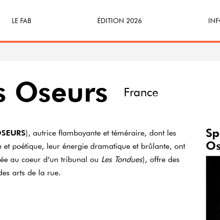
LE FAB
ÉDITION 2026
INF
Qu’est-ce que le FAB ?
Programme
Bille
FABicyclette
S’Enforester à Saint-Médard
Dev
ts Oseurs
France
FABécoresponsable
Part
L’équipe
Veni
Sp
OSEURS
), autrice flamboyante et téméraire, dont les
Os
 et poétique, leur énergie dramatique et brûlante, ont
Partenaires & mécènes
ée au coeur d’un tribunal ou
Les
Tondues
), offre des
es arts de la rue.
Précédentes éditions
Retour en images