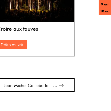
9 oct
10 oct
roire aux fauves
Théâtre en forêt
Jean-Michel Caillebotte – Cie Star Pilot