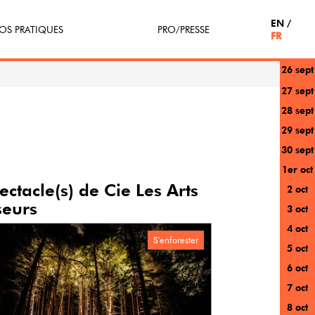
EN
OS PRATIQUES
PRO/PRESSE
FR
26 sept
tterie
Espace Pro
27 sept
28 sept
enir Bénévole
Presse / Partenaires
29 sept
icipe(z)
30 sept
1er oct
r au festival
ectacle(s) de Cie Les Arts
2 oct
eurs
3 oct
4 oct
S'enforester
5 oct
6 oct
7 oct
8 oct