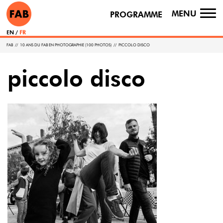
MENU
PROGRAMME
TO
NA
EN
FR
FAB
//
10 ANS DU FAB EN PHOTOGRAPHIE (100 PHOTOS)
//
PICCOLO DISCO
piccolo disco