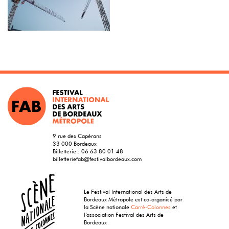
9 rue des Capérans
33 000 Bordeaux
Billetterie :
06 63 80 01 48
billetteriefab@festivalbordeaux.com
Le Festival International des Arts de
Bordeaux Métropole est co-organisé par
la Scène nationale
Carré-Colonnes
et
l’association Festival des Arts de
Bordeaux