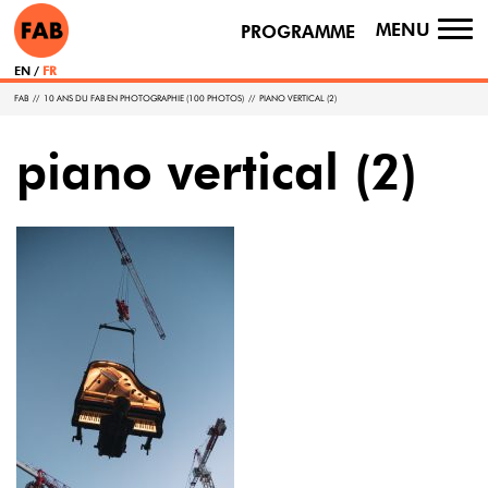
MENU
PROGRAMME
TO
NA
EN
FR
FAB
//
10 ANS DU FAB EN PHOTOGRAPHIE (100 PHOTOS)
//
PIANO VERTICAL (2)
piano vertical (2)