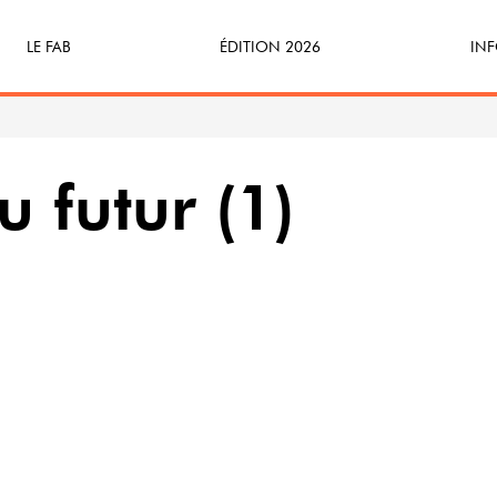
LE FAB
ÉDITION 2026
INF
Qu’est-ce que le FAB ?
Programme
Bille
FABicyclette
S’Enforester à Saint-Médard
Dev
u futur (1)
FABécoresponsable
Part
L’équipe
Veni
Partenaires & mécènes
Précédentes éditions
Retour en images