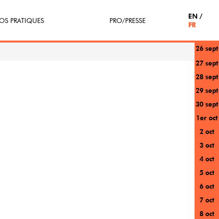
EN
OS PRATIQUES
PRO/PRESSE
FR
26 sept
tterie
Espace Pro
27 sept
28 sept
enir Bénévole
Presse / Partenaires
29 sept
icipe(z)
30 sept
1er oct
r au festival
2 oct
3 oct
4 oct
5 oct
6 oct
7 oct
8 oct