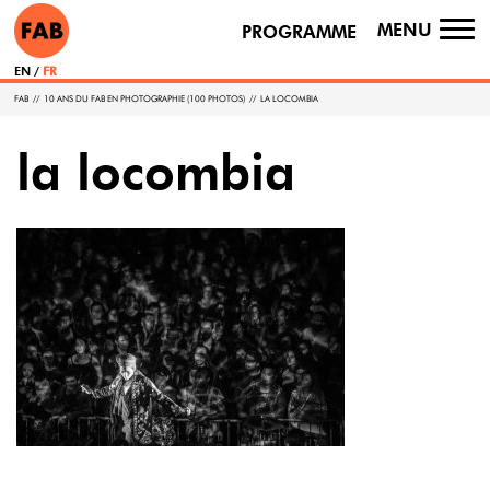
MENU
PROGRAMME
TO
NA
EN
FR
FAB
//
10 ANS DU FAB EN PHOTOGRAPHIE (100 PHOTOS)
//
LA LOCOMBIA
la locombia